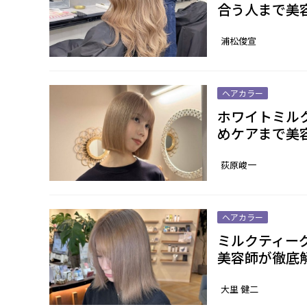
合う人まで美
浦松俊宣
ヘアカラー
ホワイトミル
めケアまで美
荻原峻一
ヘアカラー
ミルクティー
美容師が徹底
大里 健二