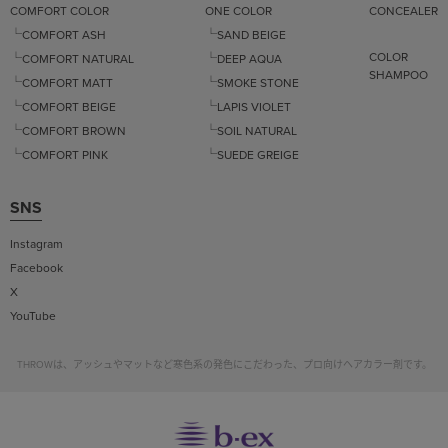
COMFORT COLOR
ONE COLOR
CONCEALER
└COMFORT ASH
└SAND BEIGE
COLOR
└COMFORT NATURAL
└DEEP AQUA
SHAMPOO
└COMFORT MATT
└SMOKE STONE
└COMFORT BEIGE
└LAPIS VIOLET
└COMFORT BROWN
└SOIL NATURAL
└COMFORT PINK
└SUEDE GREIGE
SNS
Instagram
Facebook
X
YouTube
THROWは、アッシュやマットなど寒色系の発色にこだわった、プロ向けヘアカラー剤です。