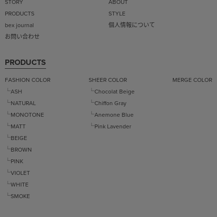
STORY
ABOUT
PRODUCTS
STYLE
bex journal
個人情報について
お問い合わせ
PRODUCTS
FASHION COLOR
SHEER COLOR
MERGE COLOR
└ASH
└Chocolat Beige
└NATURAL
└Chiffon Gray
└MONOTONE
└Anemone Blue
└MATT
└Pink Lavender
└BEIGE
└BROWN
└PINK
└VIOLET
└WHITE
└SMOKE