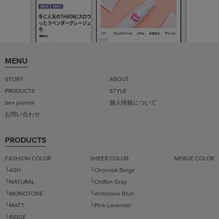
MENU
STORY
ABOUT
PRODUCTS
STYLE
bex journal
個人情報について
お問い合わせ
PRODUCTS
FASHION COLOR
SHEER COLOR
MERGE COLOR
└ASH
└Chocolat Beige
└NATURAL
└Chiffon Gray
└MONOTONE
└Anemone Blue
└MATT
└Pink Lavender
└BEIGE