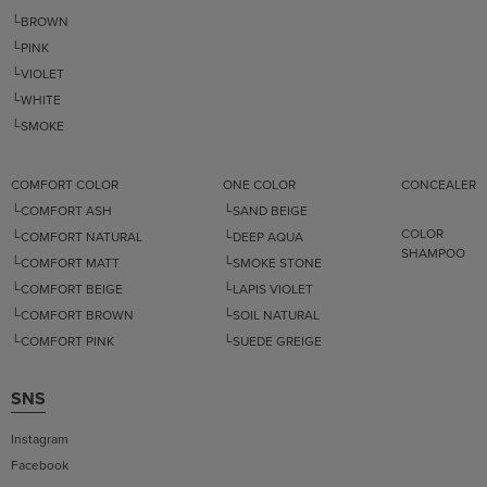
└BROWN
└PINK
└VIOLET
└WHITE
└SMOKE
COMFORT COLOR
ONE COLOR
CONCEALER
└COMFORT ASH
└SAND BEIGE
COLOR
└COMFORT NATURAL
└DEEP AQUA
SHAMPOO
└COMFORT MATT
└SMOKE STONE
└COMFORT BEIGE
└LAPIS VIOLET
└COMFORT BROWN
└SOIL NATURAL
└COMFORT PINK
└SUEDE GREIGE
SNS
Instagram
Facebook