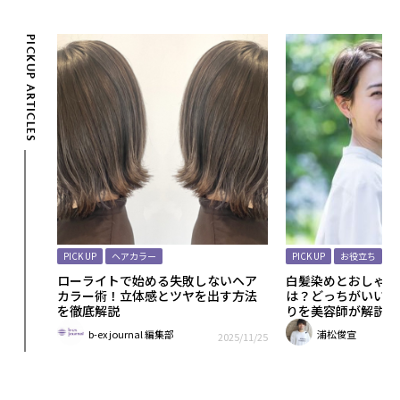
PICKUP ARTICLES
PICK UP
ヘアカラー
PICK UP
お役立ち
ローライトで始める失敗しないヘア
白髪染めとおしゃれ
カラー術！立体感とツヤを出す方法
は？どっちがいい？
を徹底解説
りを美容師が解説
b-ex journal 編集部
浦松俊宣
2025/11/25