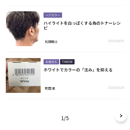
ヘアカラー
ハイライトを白っぽくする為のトナーレシ
ピ
2020/04/02
松岡騎士
お役立ち
THROW
ホワイトでカラーの「沈み」を抑える
2020/03/26
町田 実
1/5