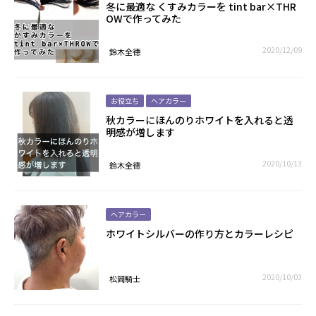
冬に最適な くすみカラーを tint bar×THR
OWで作ってみた
2020/12/09
鈴木全德
お役立ち
ヘアカラー
秋カラーにほんのりホワイトを入れると透
明感が増します
2020/10/13
鈴木全德
ヘアカラー
ホワイトシルバーの作り方とカラーレシピ
2020/10/03
松岡騎士