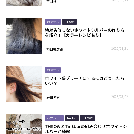
2024/05/28
本田晋一
お役立ち
THROW
絶対失敗しないホワイトシルバーの作り方
を紹介！【カラーレシピあり】
2023/11/21
樋口祐次郎
お役立ち
ホワイト系ブリーチにするにはどうしたら
いい？
2023/03/02
岩田 考司
ヘアカラー
tintbar
THROW
THROWとTintbarの組み合わせホワイトシ
ルバーが綺麗