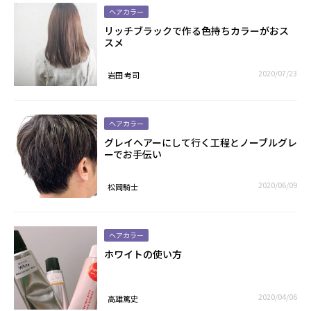
ヘアカラー
リッチブラックで作る色持ちカラーがおス
スメ
2020/07/23
岩田 考司
ヘアカラー
グレイヘアーにして行く工程とノーブルグレ
ーでお手伝い
2020/06/09
松岡騎士
ヘアカラー
ホワイトの使い方
2020/04/06
高雄篤史