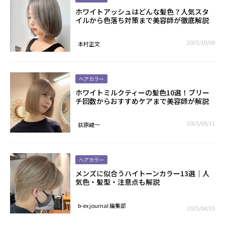
ホワイトアッシュはどんな髪色？人気スタ
イルから色落ち対策まで美容師が徹底解説
2025/10/09
本村正文
ヘアカラー
ホワイトミルクティーの髪色10選！ブリー
チ回数からおすすめケアまで美容師が解説
2025/09/11
荻原峻一
ヘアカラー
メンズに似合うハイトーンカラー13選｜人
気色・髪型・注意点も解説
b-ex journal 編集部
2025/04/15